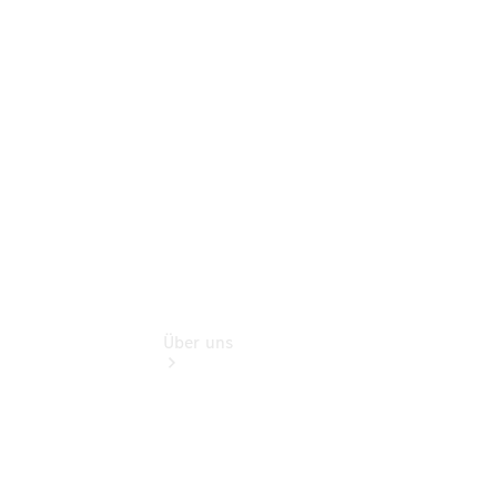
Reisemobile
Teile &
Zubehör
Rückrufe &
Umrüstungen
Über uns