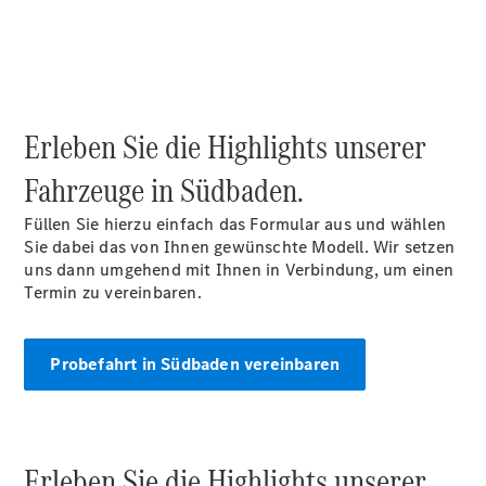
Probefahrt
im
Rheinland
vereinbaren
Konfigurator
Ansprechpartner
Erleben Sie die Highlights unserer
finden
Probefahrt
Fahrzeuge in Südbaden.
vereinbaren
Beratung
Füllen Sie hierzu einfach das Formular aus und wählen
vereinbaren
Sie dabei das von Ihnen gewünschte Modell. Wir setzen
Servicetermin
uns dann umgehend mit Ihnen in Verbindung, um einen
buchen
Termin zu vereinbaren.
Servicetermin
vereinbaren
Kunden-
Probefahrt in Südbaden vereinbaren
Kontakt-
Center Tel:
+49 761 495
0 für
Südbaden |
Erleben Sie die Highlights unserer
Tel: +49 261