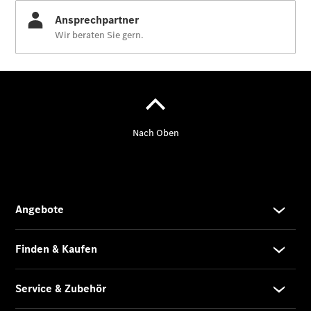
Übersicht
Transporter
Highlights
Leasing
Privatkunden
Leasing
Gewerbekunden
Finanzierung
Privatkunden
Finanzierung
Gewerbekunden
Mercedes-
Benz
Store
Gebrauchtwagensuche
Elektrotransporter