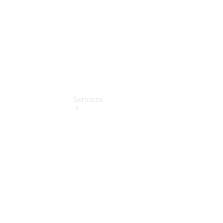
Services
Übersicht
Finanzdienste
Mercedes-
Benz Rent
Reifen &