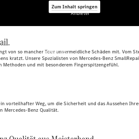
Zum Inhalt springen
Anbieter
ail.
Anbieter
ringt von so mancher Tour unvermeidliche Schäden mit. Vom Stei
Übersicht
ns kratzt. Unsere Spezialisten von Mercedes-Benz SmallRepair
n Methoden und mit besonderem Fingerspitzengefühl.
Startseite
ein vorteilhafter Weg, um die Sicherheit und das Aussehen Ihr
Modellübersicht
in Mercedes-Benz Qualität.
Probefahrt
in
Südbaden
vereinbaren