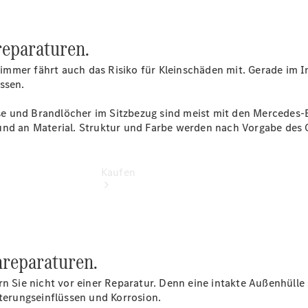
491 0 für
Koblenz
eparaturen.
mmer fährt auch das Risiko für Kleinschäden mit. Gerade im I
ssen.
e und Brandlöcher im Sitzbezug sind meist mit den Mercedes-B
nd an Material. Struktur und Farbe werden nach Vorgabe des Or
Kaufen
reparaturen.
rn Sie nicht vor einer Reparatur. Denn eine intakte Außenhüll
Übersicht
tterungseinflüssen und Korrosion.
Neuwagenangebote