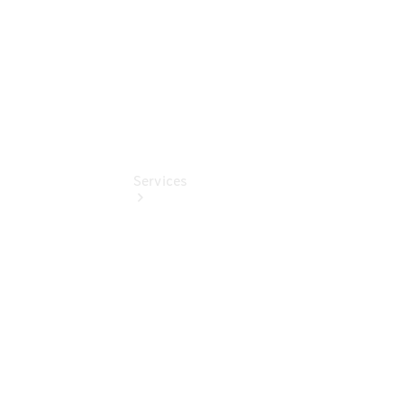
Services
Übersicht
Finanzdienste
Mercedes-
Benz Rent
Reifen &