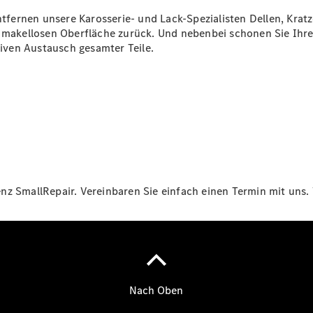
fernen unsere Karosserie- und Lack-Spezialisten Dellen, Krat
r makellosen Oberfläche zurück. Und nebenbei schonen Sie Ihr
siven Austausch gesamter Teile.
Übersicht
Transporter
Highlights
Leasing
Privatkunden
Leasing
Gewerbekunden
z SmallRepair. Vereinbaren Sie einfach einen Termin mit uns. 
Finanzierung
Privatkunden
Finanzierung
Gewerbekunden
Mercedes-
Benz
Store
Gebrauchtwagensuche
Elektrotransporter