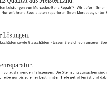
nz Qualität aus Meisterhand.
Probefahrt
im
den Leistungen von Mercedes-Benz Repair™. Wir liefern Ihnen 
Rheinland
. Nur erfahrene Spezialisten reparieren Ihren Mercedes, unter 
vereinbaren
Konfigurator
Ansprechpartner
finden
r Lösungen.
Probefahrt
vereinbaren
kschäden sowie Glasschäden - lassen Sie sich von unseren Spez
Beratung
vereinbaren
Servicetermin
buchen
enreparatur.
Servicetermin
vereinbaren
on vorausfahrenden Fahrzeugen: Die Steinschlagursachen sind g
Kunden-
eibe nur bis zu einer bestimmten Tiefe getroffen ist und dabei
Kontakt-
Center Tel:
+49 761 495
0 für
Südbaden |
Tel: +49 261