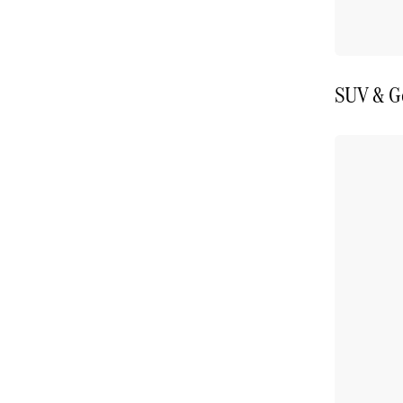
SUV & G