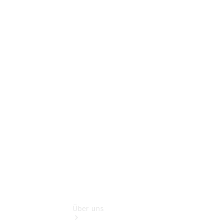
Benz Rent
Gebrauchtwagensuche
Finanzdienste
Schadensmeldung
online
Digitale
Extras
Sofort
verfügbar:
Unsere
Gebrauchten
Über uns