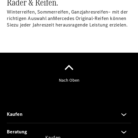
Räder & Reifen.
vereinbaren
Probefahrt
Winterreifen, Sommerreifen, Ganzjahresreifen– mit der
vereinbaren
richtigen Auswahl anMercedes Original-Reifen können
Konfigurator
Siezu jeder Jahreszeit herausragende Leistung erzielen.
Modellübersicht
Südbaden Tel:
+49 761 495 0 |
Rheinland Tel:
+49 261 491 0 |
Pfalz/Nordbaden
Tel: +49 6321 40
40
Kaufen