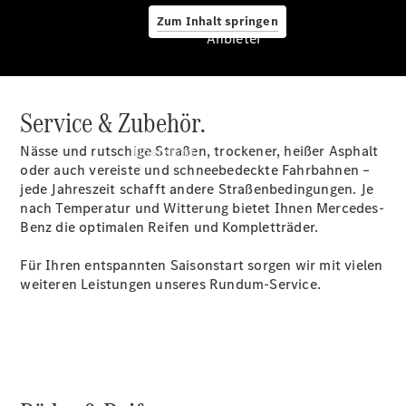
Zum Inhalt springen
Anbieter
Service & Zubehör.
Anbieter
Nässe und rutschige Straßen, trockener, heißer Asphalt
Übersicht
oder auch vereiste und schneebedeckte Fahrbahnen –
jede Jahreszeit schafft andere Straßenbedingungen. Je
nach Temperatur und Witterung bietet Ihnen Mercedes-
Benz die optimalen Reifen und Kompletträder.
Für Ihren entspannten Saisonstart sorgen wir mit vielen
weiteren Leistungen unseres Rundum-Service.
Startseite
Ansprechpartner
finden
Beratung
vereinbaren
Servicetermin