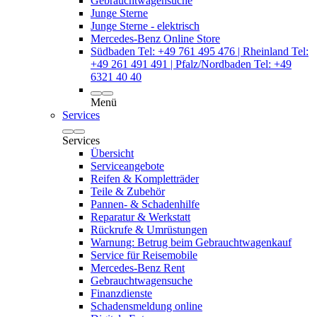
Gebrauchtwagensuche
Junge Sterne
Junge Sterne - elektrisch
Mercedes-Benz Online Store
Südbaden Tel: +49 761 495 476 | Rheinland Tel:
+49 261 491 491 | Pfalz/Nordbaden Tel: +49
6321 40 40
Menü
Services
Services
Übersicht
Serviceangebote
Reifen & Kompletträder
Teile & Zubehör
Pannen- & Schadenhilfe
Reparatur & Werkstatt
Rückrufe & Umrüstungen
Warnung: Betrug beim Gebrauchtwagenkauf
Service für Reisemobile
Mercedes-Benz Rent
Gebrauchtwagensuche
Finanzdienste
Schadensmeldung online