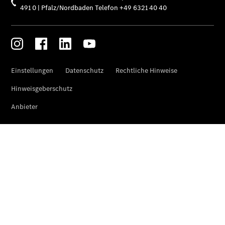
Der
brandneue
CLA
Shooting
Brake
Der
elektrische
CLA
Shooting
Brake
CLA
Shooting
Brake
C-Klasse T-
Modell
E-Klasse T-
Modell
Kompaktwagen