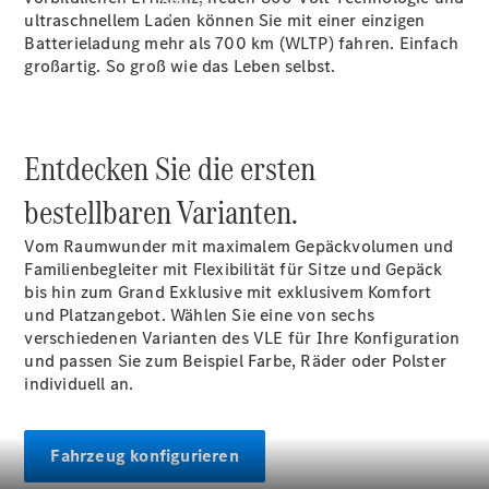
ultraschnellem Laden können Sie mit einer einzigen
Batterieladung mehr als 700
km (WLTP)
fahren. Einfach
großartig. So groß wie das Leben selbst.
Entdecken Sie die ersten
Übersicht
140 Jahre
bestellbaren Varianten.
Innovation
Mercedes-
Vom Raumwunder mit maximalem Gepäckvolumen und
Benz
Familienbegleiter mit Flexibilität für Sitze und Gepäck
Store
bis hin zum Grand Exklusive mit exklusivem Komfort
Neuwagenangebote
und Platzangebot. Wählen Sie eine von sechs
verschiedenen Varianten des VLE für Ihre Konfiguration
und passen Sie zum Beispiel Farbe, Räder oder Polster
individuell an.
Fahrzeug konfigurieren
Südbaden Tel: