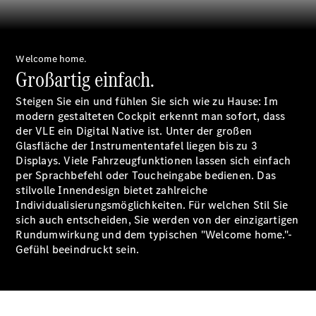
+49 761 495 476
| Rheinland Tel:
+49 261 491 491
|
Welcome home.
Pfalz/Nordbaden
Großartig einfach.
Tel: +49 6321 40
40
Steigen Sie ein und fühlen Sie sich wie zu Hause: Im
Online
modern gestalteten Cockpit erkennt man sofort, dass
Store
der VLE ein Digital Native ist. Unter der großen
Leasing
Glasfläche der Instrumententafel liegen bis zu 3
Privatkunden
Displays. Viele Fahrzeugfunktionen lassen sich einfach
Leasing
per Sprachbefehl oder Toucheingabe bedienen. Das
Gewerbekunden
stilvolle Innendesign bietet zahlreiche
Finanzierung
Individualisierungsmöglichkeiten. Für welchen Stil Sie
Privatkunden
sich auch entscheiden, Sie werden von der einzigartigen
Finanzierung
Rundumwirkung und dem typischen "Welcome home."-
Gewerbekunden
Gefühl beeindruckt sein.
Kurzfristig
verfügbare
Angebote
V-Klasse
V-Klasse