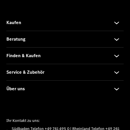
GLC SUV –
elektrisch
GLC SUV
GLC Coupé
GLE SUV
GLE Coupé
GLS
Mercedes-
Maybach
GLS
G-Klasse
T-Modelle
/ Kombis