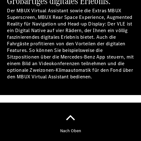
Großartiges digitales Erlebnis.
Der neue
Der MBUX Virtual Assistant sowie die Extras MBUX
elektrische
Superscreen, MBUX Rear Space
Experience
, Augmented
GLA
Reality für Navigation und Head-up Display: Der VLE ist
EQA –
ein Digital Native auf vier Rädern, der Ihnen ein völlig
elektrisch
faszinierendes digitales Erlebnis bietet. Auch die
EQE SUV –
Fahrgäste profitieren von den Vorteilen der digitalen
elektrisch
Features. So können Sie beispielsweise die
EQS SUV –
Sitzpositionen über die Mercedes-Benz App steuern, mit
elektrisch
einem Bild an Videokonferenzen teilnehmen und die
G-Klasse –
optionale Zweizonen-Klimaautomatik für den Fond über
elektrisch
den MBUX Virtual Assistant bedienen.
Mercedes-
Maybach
EQS SUV –
elektrisch
Der neue
GLB
Der neue
GLB –
elektrisch
Der neue