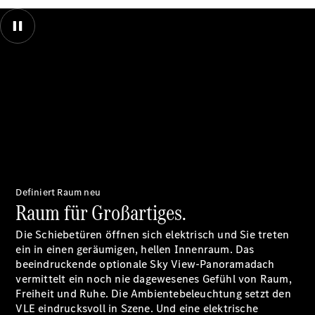
Marco Polo
Außen- und Innenansicht des großen Panoramadaches des neuen VLE
Limousinen
von Mercedes-Benz. Während verschiedene Perspektiven auf das
Panoramadach gezeigt werden wehen Blütenblätter um das Fahrzeug
herum.
00:00 / 00:00
Der
elektrische
CLA mit EQ-
Technologie
Der neue
Definiert Raum neu
CLA
Raum für Großartiges.
EQE
Limousine -
Die Schiebetüren öffnen sich elektrisch und Sie treten
elektrisch
ein in einen geräumigen, hellen Innenraum. Das
EQS
beeindruckende optionale Sky View-Panoramadach
Limousine -
vermittelt ein noch nie dagewesenes Gefühl von Raum,
elektrisch
Freiheit und Ruhe. Die Ambientebeleuchtung setzt den
C-Klasse
VLE eindrucksvoll in Szene. Und eine elektrische