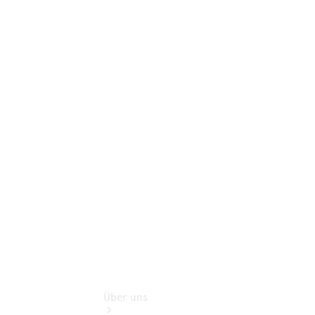
Benz Rent
Gebrauchtwagensuche
Finanzdienste
Schadensmeldung
online
Digitale
Extras
Sofort
verfügbar:
Unsere
Gebrauchten
Über uns