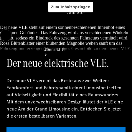
Zum Inhalt springen
Anbieter
Der neue VLE steht auf einem sonnenbeschienenen Innenhof eines
modernen Gebäudes. Das Fahrzeug wird aus verschiedenen Winkeln
gezeigt, sodass ein Eindruck des gesamten Fahrzeugs vermittelt wird.
Anbieter
Rosa Blütenblätter einer blühenden Magnolie wehen sanft um das
Fahrzeug und erzeugen ein stimmiges Gesamtbild zu dem neuen VLE.
Übersicht
Der neue elektrische VLE.
Der neue VLE vereint das Beste aus zwei Welten:
Fahrkomfort und Fahrdynamik einer Limousine treffen
auf Vielseitigkeit und Flexibilität eines Raumwunders.
Startseite
Mit dem unverwechselbaren Design läutet der VLE eine
Ansprechpartner
neue Ära der Grand Limousine ein. Entdecken Sie jetzt
finden
Beratung
die ersten bestellbaren Varianten.
vereinbaren
Servicetermin