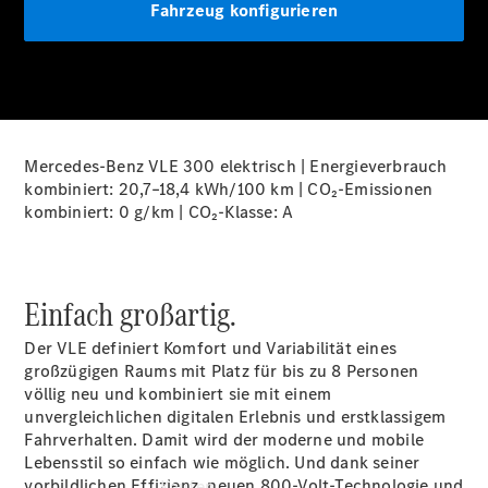
vereinbaren
Fahrzeug konfigurieren
Probefahrt
vereinbaren
Konfigurator
Modellübersicht
Südbaden Tel:
+49 761 495 0 |
Mercedes-Benz VLE 300 elektrisch | Energieverbrauch
Rheinland Tel:
kombiniert: 20,7–18,4 kWh/100 km | CO₂-Emissionen
+49 261 491 0 |
kombiniert: 0 g/km | CO₂-Klasse:
A
Pfalz/Nordbaden
Tel: +49 6321 40
40
Einfach großartig.
Der VLE definiert Komfort und Variabilität eines
großzügigen Raums mit Platz für bis zu 8 Personen
völlig neu und kombiniert sie mit einem
unvergleichlichen digitalen Erlebnis und erstklassigem
Fahrverhalten. Damit wird der moderne und mobile
Lebensstil so einfach wie möglich. Und dank seiner
vorbildlichen Effizienz, neuen 800-Volt-Technologie und
Kaufen