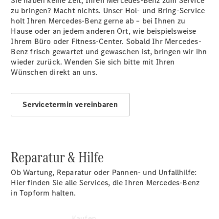
Sie haben keine Zeit, Ihren Mercedes-Benz zum Service
vereinbaren
zu bringen? Macht nichts. Unser Hol- und Bring-Service
Probefahrt
holt Ihren Mercedes-Benz gerne ab – bei Ihnen zu
vereinbaren
Hause oder an jedem anderen Ort, wie beispielsweise
Konfigurator
Ihrem Büro oder Fitness-Center. Sobald Ihr Mercedes-
Modellübersicht
Benz frisch gewartet und gewaschen ist, bringen wir ihn
Südbaden Tel:
wieder zurück. Wenden Sie sich bitte mit Ihren
+49 761 495 0 |
Wünschen direkt an uns.
Rheinland Tel:
+49 261 491 0 |
Pfalz/Nordbaden
Servicetermin vereinbaren
Tel: +49 6321 40
40
Reparatur & Hilfe
Ob Wartung, Reparatur oder Pannen- und Unfallhilfe:
Hier finden Sie alle Services, die Ihren Mercedes-Benz
in Topform halten.
Kaufen