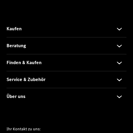
Limousine
C-Klasse
Limousine -
elektrisch
E-Klasse
Limousine
S-Klasse
Limousine
S-Klasse
Lang
Mercedes-
Maybach S-
Klasse
SUVs
Der neue
GLA