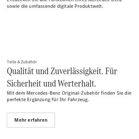
+49 761 495 476
sowie die umfassende digitale Produktwelt.
| Rheinland Tel:
+49 261 491 491
|
Pfalz/Nordbaden
Tel: +49 6321 40
40
Online
Store
Leasing
Teile & Zubehör
Privatkunden
Qualität und Zuverlässigkeit. Für
Leasing
Gewerbekunden
Sicherheit und Werterhalt.
Finanzierung
Privatkunden
Mit dem Mercedes-Benz Original-Zubehör finden Sie die
Finanzierung
perfekte Ergänzung für Ihr Fahrzeug.
Gewerbekunden
Kurzfristig
verfügbare
Mehr erfahren
Angebote
V-Klasse
V-Klasse