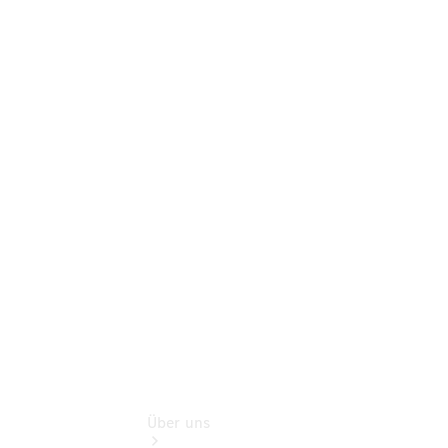
Benz Rent
Gebrauchtwagensuche
Finanzdienste
Schadensmeldung
online
Digitale
Extras
Sofort
verfügbar:
Unsere
Gebrauchten
Über uns