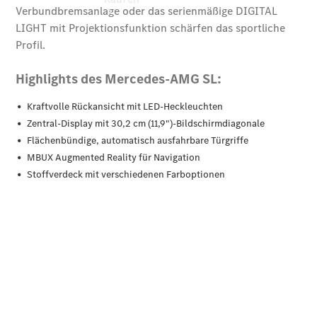
Übersicht
140 Jahre
Innovation
Mercedes-
Benz
Store
Neuwagenangebote
Südbaden Tel: