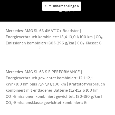
Zum Inhalt springen
Anbieter
Anbieter
Übersicht
Startseite
Ansprechpartner
finden
Beratung
vereinbaren
Servicetermin