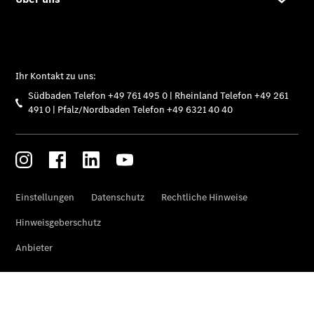
Limousine
C-Klasse
Limousine -
elektrisch
E-Klasse
Limousine
S-Klasse
Limousine
S-Klasse
Lang
Mercedes-
Maybach S-
Klasse
SUVs
Der neue
GLA