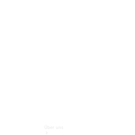
Benz Rent
Gebrauchtwagensuche
Finanzdienste
Schadensmeldung
online
Digitale
Extras
Sofort
verfügbar:
Unsere
Gebrauchten
Über uns