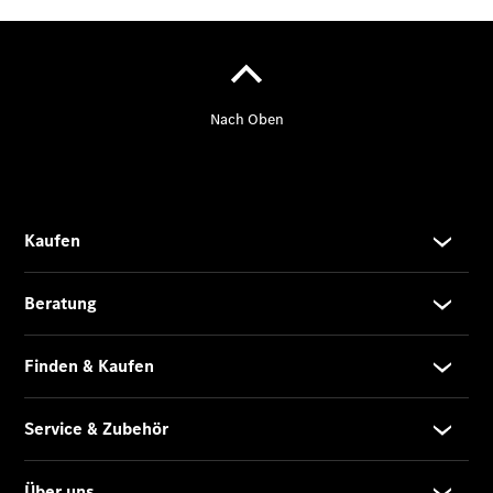
Marco Polo
Limousinen
Der
elektrische
CLA mit EQ-
Technologie
Der neue
CLA
EQE
Limousine -
elektrisch
EQS
Limousine -
elektrisch
C-Klasse