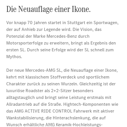
vereinbaren
Probefahrt
vereinbaren
Konfigurator
Modellübersicht
Südbaden Tel:
+49 761 495 0 |
Rheinland Tel:
+49 261 491 0 |
Pfalz/Nordbaden
Tel: +49 6321 40
40
Kaufen