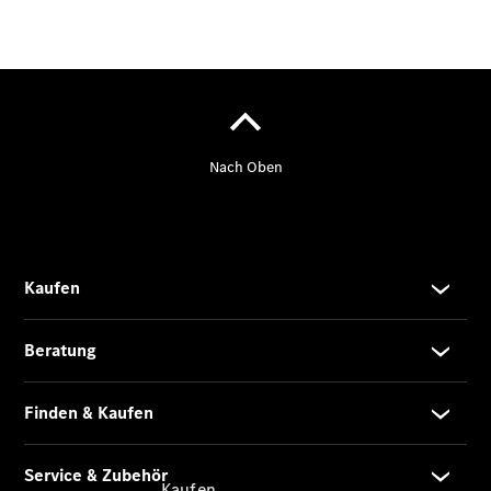
vereinbaren
Probefahrt
vereinbaren
Konfigurator
Modellübersicht
Südbaden Tel:
+49 761 495 0 |
Rheinland Tel:
+49 261 491 0 |
Pfalz/Nordbaden
Tel: +49 6321 40
40
Kaufen