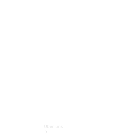
Benz Rent
Gebrauchtwagensuche
Finanzdienste
Schadensmeldung
online
Digitale
Extras
Sofort
verfügbar:
Unsere
Gebrauchten
Über uns