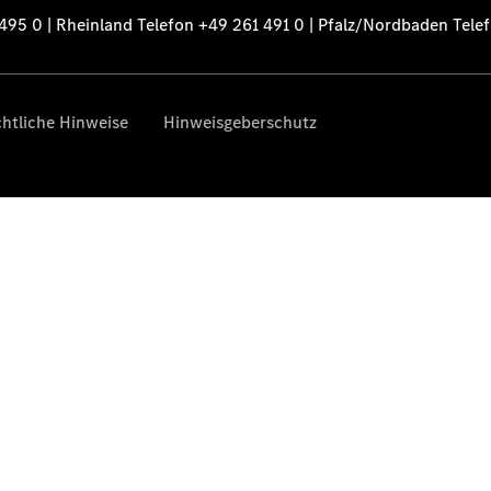
+49 761 495 476
| Rheinland Tel:
+49 261 491 491
|
Pfalz/Nordbaden
Tel: +49 6321 40
40
Online
Store
Leasing
Privatkunden
Leasing
Gewerbekunden
Finanzierung
Privatkunden
Finanzierung
Gewerbekunden
Kurzfristig
verfügbare
Angebote
V-Klasse
V-Klasse