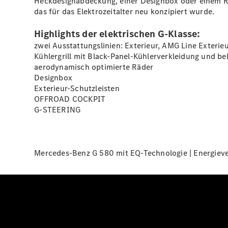
Heckdesignabdeckung, einer
Designbox
oder einem
R
das für das Elektrozeitalter neu konzipiert wurde.
Highlights der elektrischen G-Klasse:
zwei Ausstattungslinien: Exterieur, AMG Line Exterie
Kühlergrill mit Black-Panel-Kühlerverkleidung und b
aerodynamisch optimierte
Räder
Designbox
Exterieur-Schutzleisten
OFFROAD COCKPIT
G-STEERING
Mercedes-Benz G 580 mit EQ-Technologie | Energieve