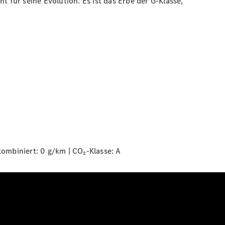
eht für seine Evolution. Es ist das Erbe der G-Klasse,
ombiniert: 0 g/km | CO₂-Klasse:
A