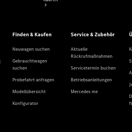
Übersicht
140 Jahre
Innovation
Mercedes-
Benz
Store
Neuwagenangebote
Südbaden Tel: