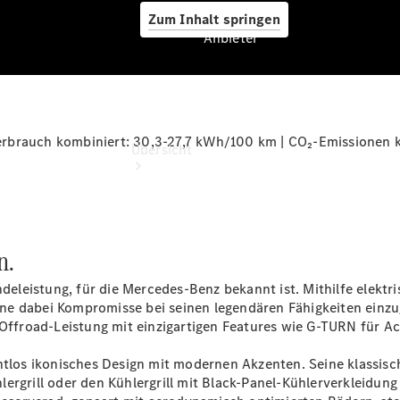
Zum Inhalt springen
Anbieter
Anbieter
rbrauch kombiniert: 30,3-27,7 kWh/100 km | CO₂-Emissionen k
Übersicht
n.
deleistung, für die Mercedes-Benz bekannt ist. Mithilfe elektri
Startseite
e dabei Kompromisse bei seinen legendären Fähigkeiten einzug
Ansprechpartner
ffroad-Leistung mit einzigartigen Features wie G-TURN für 
finden
Beratung
htlos ikonisches Design mit modernen Akzenten. Seine klassisc
vereinbaren
ergrill oder den Kühlergrill mit Black-Panel-Kühlerverkleidun
Servicetermin