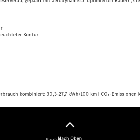
eserverad
, gepaart mit aerodynamisch optimierten
Rädern
, st
vereinbaren
Probefahrt
vereinbaren
Konfigurator
ur
Modellübersicht
eleuchteter
Kontur
Südbaden Tel:
+49 761 495 0 |
Rheinland Tel:
+49 261 491 0 |
Pfalz/Nordbaden
Tel: +49 6321 40
40
rbrauch kombiniert: 30,3-27,7 kWh/100 km | CO₂-Emissionen k
Kaufen