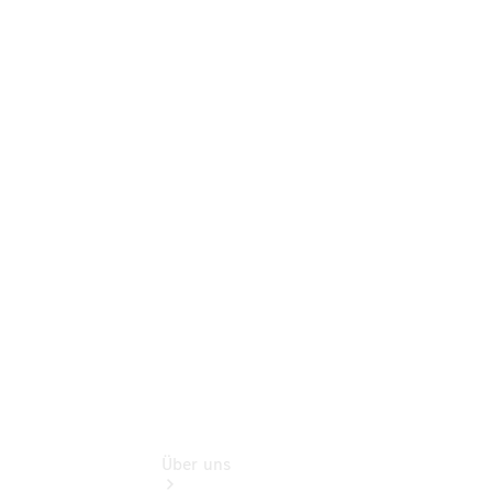
Benz Rent
Gebrauchtwagensuche
Finanzdienste
Schadensmeldung
online
Digitale
Extras
Sofort
verfügbar:
Unsere
Gebrauchten
Über uns