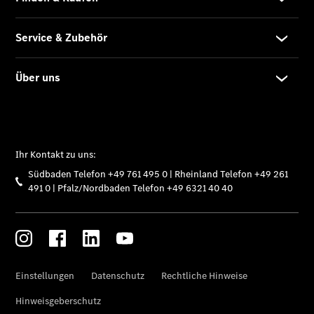
Limousine
C-Klasse
Limousine -
elektrisch
E-Klasse
Limousine
S-Klasse
Limousine
S-Klasse
Lang
Mercedes-
Maybach S-
Klasse
SUVs
Der neue
GLA