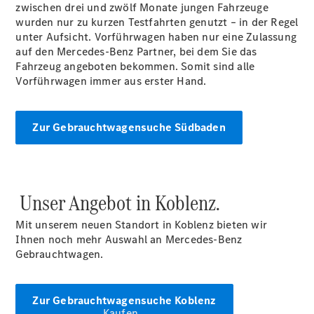
vereinbaren
zwischen drei und zwölf Monate jungen Fahrzeuge
Probefahrt
wurden nur zu kurzen Testfahrten genutzt – in der Regel
vereinbaren
unter Aufsicht. Vorführwagen haben nur eine Zulassung
Konfigurator
auf den Mercedes-Benz Partner, bei dem Sie das
Modellübersicht
Fahrzeug angeboten bekommen. Somit sind alle
Südbaden Tel:
Vorführwagen immer aus erster Hand.
+49 761 495 0 |
Rheinland Tel:
+49 261 491 0 |
Zur Gebrauchtwagensuche Südbaden
Pfalz/Nordbaden
Tel: +49 6321 40
40
Unser Angebot in Koblenz.
Mit unserem neuen Standort in Koblenz bieten wir
Ihnen noch mehr Auswahl an Mercedes-Benz
Gebrauchtwagen.
Zur Gebrauchtwagensuche Koblenz
Kaufen