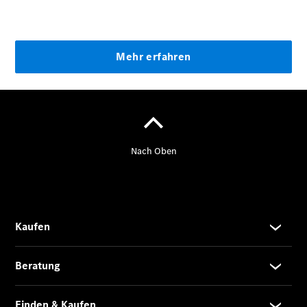
Marco Polo
Limousinen
Der
elektrische
CLA mit EQ-
Technologie
Der neue
CLA
EQE
Limousine -
elektrisch
EQS
Limousine -
elektrisch
C-Klasse